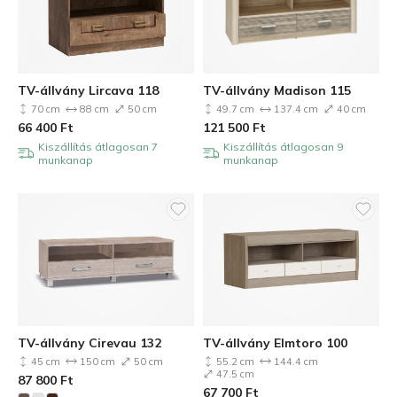
TV-állvány Lircava 118
TV-állvány Madison 115
70 cm
88 cm
50 cm
49.7 cm
137.4 cm
40 cm
66 400
Ft
121 500
Ft
Kiszállítás átlagosan 7
Kiszállítás átlagosan 9
munkanap
munkanap
TV-állvány Cirevau 132
TV-állvány Elmtoro 100
45 cm
150 cm
50 cm
55.2 cm
144.4 cm
47.5 cm
87 800
Ft
67 700
Ft