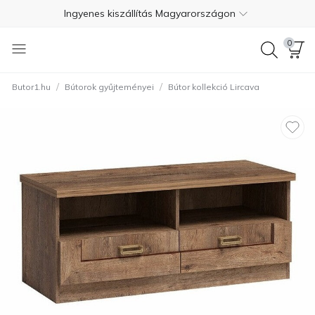
Ingyenes kiszállítás Magyarországon
Fizetés szállításkor
0
Ingyenes visszaküldés 365 napon belül
/
/
Butor1.hu
Bútorok gyűjteményei
Bútor kollekció Lircava
+36 1 550 7624
4.7
Ingyenes kiszállítás Magyarországon
Fizetés szállításkor
Ingyenes visszaküldés 365 napon belül
+36 1 550 7624
4.7