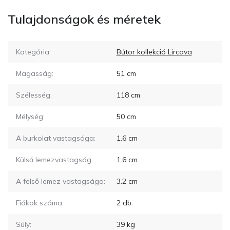
Tulajdonságok és méretek
Kategória:
Bútor kollekció Lircava
Magasság:
51
cm
Szélesség:
118
cm
Mélység:
50
cm
A burkolat vastagsága:
1.6
cm
Külső lemezvastagság:
1.6
cm
A felső lemez vastagsága:
3.2
cm
Fiókok száma:
2
db.
Súly:
39
kg