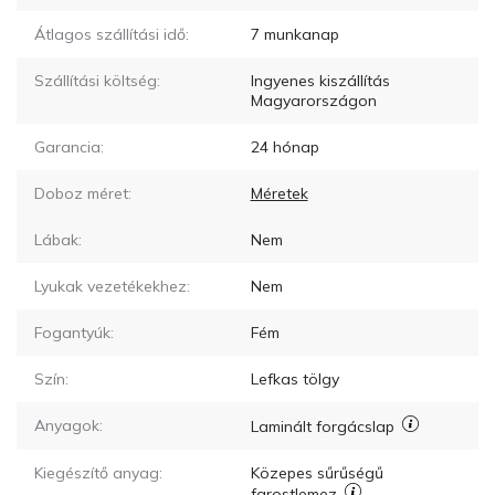
Átlagos szállítási idő:
7
munkanap
Szállítási költség:
Ingyenes kiszállítás
Magyarországon
Garancia:
24 hónap
Doboz méret:
Méretek
Lábak:
Nem
Lyukak vezetékekhez:
Nem
Fogantyúk:
Fém
Szín:
Lefkas tölgy
Anyagok:
Laminált forgácslap
Kiegészítő anyag:
Közepes sűrűségű
farostlemez