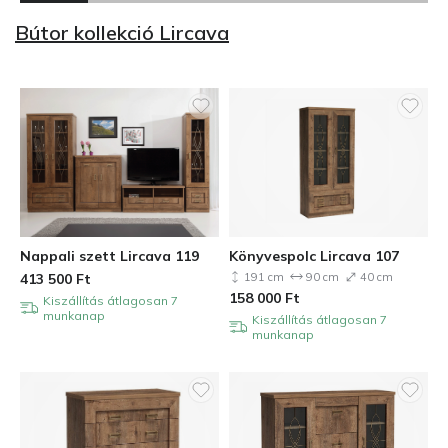
Bútor kollekció Lircava
Nappali szett Lircava 119
Könyvespolc Lircava 107
413 500
Ft
191 cm
90 cm
40 cm
158 000
Ft
Kiszállítás átlagosan 7
munkanap
Kiszállítás átlagosan 7
munkanap