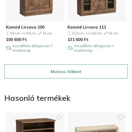
Komód Lircava 100
Komód Lircava 111
90 cm
90 cm
44 cm
110 cm
140 cm
44 cm
100 600
Ft
131 600
Ft
Kiszállítás átlagosan 7
Kiszállítás átlagosan 7
munkanap
munkanap
Mutass többet
Hasonló termékek