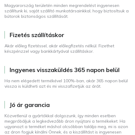
Magyarország területén minden megrendelést ingyenesen
szállítunk ki, saját szállító munkatársainkkal, hogy biztosítsuk a
bútorok biztonságos szállítását.
Fizetés szállításkor
Akár előleg fizetéssel, akár előlegfizetés nélkül. Fizethet
készpénzzel vagy bankkártyával szállításkor.
Ingyenes visszaküldés 365 napon belül
Ha nem elégedett termékével 100%-ban, akár 365 napon belül
vissza is küldheti azt és mi visszafizetjük az árát.
Jó ár garancia
Közvetlenül a gyártókkal dolgozunk, így minden esetben
megpróbáljuk a legkedvezőbb áron nyújtani a termékeket. Ha
ugyanazt a terméket máshol olcsóbban találja meg, mi is azon
az áron fogjuk kínálni Önnek, és a kiszállítást is ingyenesen