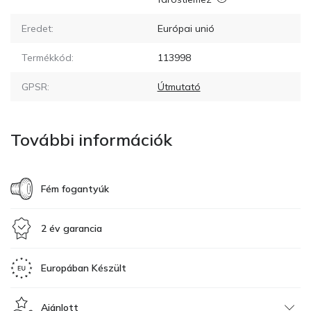
Eredet:
Európai unió
Termékkód:
113998
GPSR:
Útmutató
További információk
Fém fogantyúk
2 év garancia
Europában Készült
Ajánlott