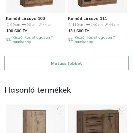
Komód Lircava 100
Komód Lircava 111
90 cm
90 cm
44 cm
110 cm
140 cm
44 cm
100 600
Ft
131 600
Ft
Kiszállítás átlagosan 7
Kiszállítás átlagosan 7
munkanap
munkanap
Mutass többet
Hasonló termékek