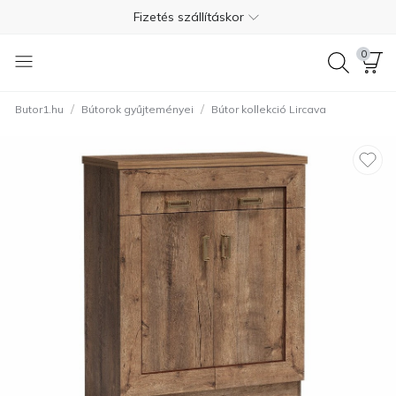
Fizetés szállításkor
Ingyenes visszaküldés 365 napon belül
0
+36 1 550 7624
/
/
Butor1.hu
Bútorok gyűjteményei
Bútor kollekció Lircava
4.7
Ingyenes kiszállítás Magyarországon
Fizetés szállításkor
Ingyenes visszaküldés 365 napon belül
+36 1 550 7624
4.7