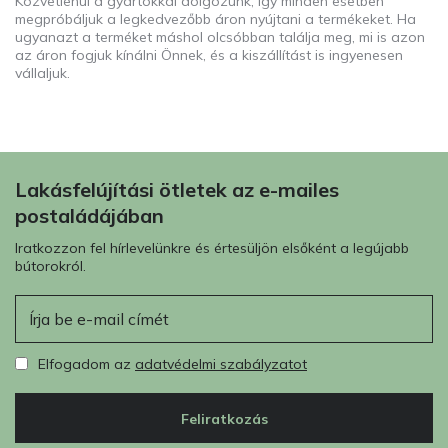
Közvetlenül a gyártókkal dolgozunk, így minden esetben
megpróbáljuk a legkedvezőbb áron nyújtani a termékeket. Ha
ugyanazt a terméket máshol olcsóbban találja meg, mi is azon
az áron fogjuk kínálni Önnek, és a kiszállítást is ingyenesen
vállaljuk.
Lakásfelújítási ötletek az e-mailes
postaládájában
Iratkozzon fel hírlevelünkre és értesüljön elsőként a legújabb
bútorokról.
E-mail
Elfogadom az
adatvédelmi szabályzatot
Feliratkozás