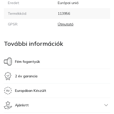
Eredet:
Európai unió
Termékkód:
113956
GPSR:
Útmutató
További információk
Fém fogantyúk
2 év garancia
Europában Készült
Ajánlott