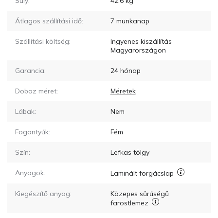
Súly:
42.6
kg
Átlagos szállítási idő:
7
munkanap
Szállítási költség:
Ingyenes kiszállítás
Magyarországon
Garancia:
24 hónap
Doboz méret:
Méretek
Lábak:
Nem
Fogantyúk:
Fém
Szín:
Lefkas tölgy
Anyagok:
Laminált forgácslap
Kiegészítő anyag:
Közepes sűrűségű
farostlemez