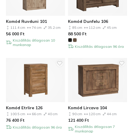
Komód Ruvduni 101
Komód Dunfelu 106
111.4 cm
74 cm
35.2 cm
85 cm
112 cm
45 cm
56 000
Ft
88 500
Ft
Kiszállítás átlagosan 10
munkanap
Kiszállítás átlagosan 96 óra
Komód Etrlire 126
Komód Lircava 104
100.5 cm
66 cm
40 cm
90 cm
120 cm
44 cm
76 400
Ft
121 400
Ft
Kiszállítás átlagosan 7
Kiszállítás átlagosan 96 óra
munkanap