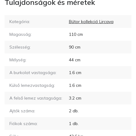
Tulajdonságok és méretek
Kategória:
Bútor kollekció Lircava
Magasság:
110
cm
Szélesség:
90
cm
Mélység:
44
cm
A burkolat vastagsága:
1.6
cm
Külső lemezvastagság:
1.6
cm
A felső lemez vastagsága:
3.2
cm
Ajtók száma:
2
db.
Fiókok száma:
1
db.