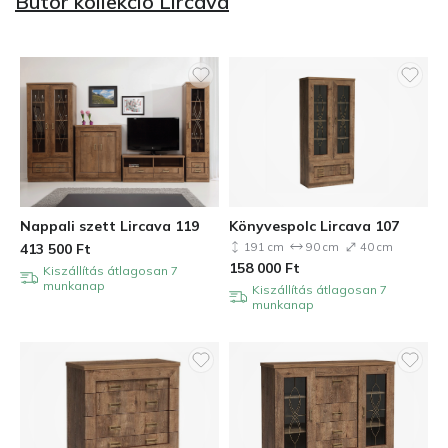
Bútor kollekció Lircava
Nappali szett Lircava 119
Könyvespolc Lircava 107
413 500
Ft
191 cm
90 cm
40 cm
158 000
Ft
Kiszállítás átlagosan 7
munkanap
Kiszállítás átlagosan 7
munkanap