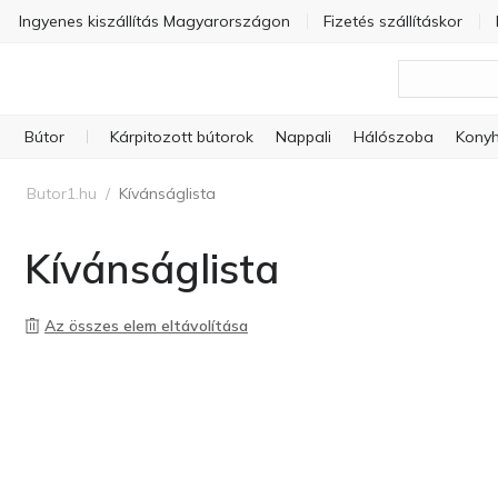
Ingyenes kiszállítás Magyarországon
Fizetés szállításkor
Bútor
Kárpitozott bútorok
Nappali
Hálószoba
Konyh
Butor1.hu
/
Kívánságlista
Kívánságlista
Az összes elem eltávolítása