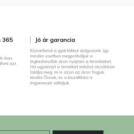
s 365
Jó ár garancia
Közvetlenül a gyártókkal dolgozunk, így
minden esetben megpróbáljuk a
%-ban,
legkedvezőbb áron nyújtani a termékeket.
dheti azt
Ha ugyanazt a terméket máshol olcsóbban
találja meg, mi is azon az áron fogjuk
kínálni Önnek, és a kiszállítást is
ingyenesen vállaljuk.