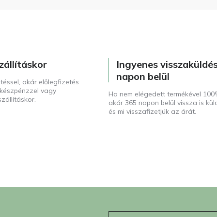
zállításkor
Ingyenes visszaküldé
napon belül
téssel, akár előlegfizetés
t készpénzzel vagy
Ha nem elégedett termékével 100
zállításkor.
akár 365 napon belül vissza is kül
és mi visszafizetjük az árát.
E-mail