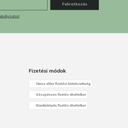
Feliratkozás
abályzatot
Fizetési módok
Nincs előre fizetési kötelezettség
Készpénzes fizetés átvételkor
Bankkártyás fizetés átvételkor