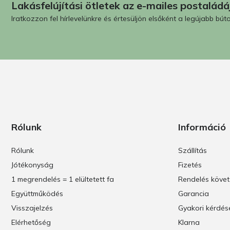
Lakásfelújítási ötletek az e-mailes postalád
Iratkozzon fel hírlevelünkre és értesüljön elsőként a legújabb búto
Rólunk
Információ
Rólunk
Szállítás
Jótékonyság
Fizetés
1 megrendelés = 1 elültetett fa
Rendelés köve
Együttműködés
Garancia
Visszajelzés
Gyakori kérdés
Elérhetőség
Klarna