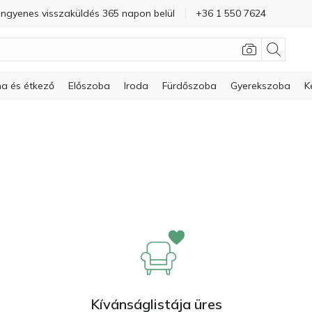
Ingyenes visszaküldés 365 napon belül
+36 1 550 7624
a és étkező
Előszoba
Iroda
Fürdőszoba
Gyerekszoba
K
Kívánságlistája üres