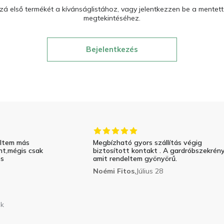
á első termékét a kívánságlistához, vagy jelentkezzen be a mentet
megtekintéséhez.
Bejelentkezés
eltem más
Megbízható gyors szállítás végig
nt,mégis csak
biztosított kontakt . A gardróbszekrén
és
amit rendeltem gyönyörű.
Noémi Fitos,
Július 28
nk