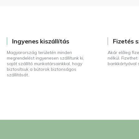
Ingyenes kiszállítás
Fizetés s
Magyarország területén minden
Akár előleg fize
megrendelést ingyenesen szállítunk ki,
nélkül. Fizethe
saját szállító munkatársainkkal, hogy
bankkártyával s
biztosítsuk a bútorok biztonságos
szállítását.