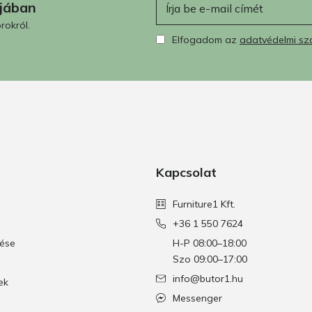
ájában
rokról.
Elfogadom az
adatvédelmi sz
Kapcsolat
Furniture1 Kft.
+36 1 550 7624
tése
H-P 08:00–18:00
Szo 09:00–17:00
info@butor1.hu
ek
Messenger