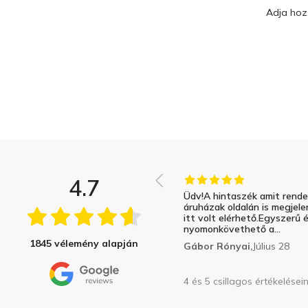
Adja hozz
4.7
Üdv!A hintaszék amit rend
áruházak oldalán is megjele
itt volt elérhető.Egyszerű 
nyomonkövethető a...
1845 vélemény alapján
Gábor Rónyai,
Július 28
4 és 5 csillagos értékelései