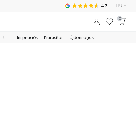
4.7
HU
0
ert
Inspirációk
Kiárusítás
Újdonságok