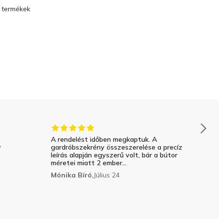
t termékek
A rendelést időben megkaptuk. A
y
gardróbszekrény összeszerelése a precíz
leírás alapján egyszerű volt, bár a bútor
méretei miatt 2 ember...
Mónika Bíró,
Július 24