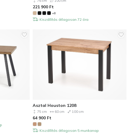
76 cm
100 cm
221 900
Ft
+8
Kiszállítás átlagosan 72 óra
Asztal Houston 1208
75 cm
60 cm
100 cm
64 900
Ft
ap
Kiszállítás átlagosan 5 munkanap