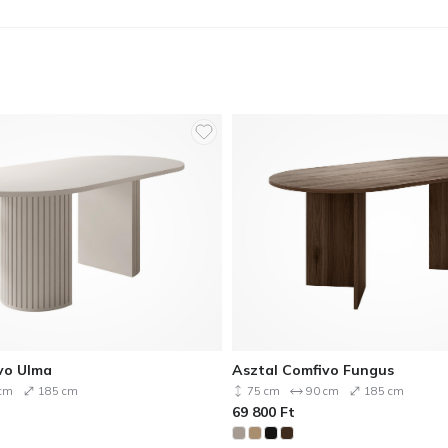
vo Ulma
Asztal Comfivo Fungus
cm
185 cm
75 cm
90 cm
185 cm
69 800
Ft