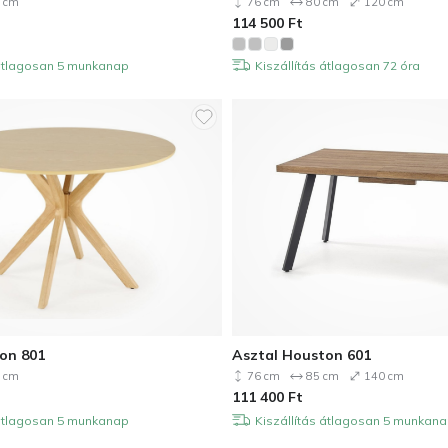
 cm
76 cm
80 cm
120 cm
114 500
Ft
 átlagosan 5 munkanap
Kiszállítás átlagosan 72 óra
on 801
Asztal Houston 601
 cm
76 cm
85 cm
140 cm
111 400
Ft
 átlagosan 5 munkanap
Kiszállítás átlagosan 5 munkan