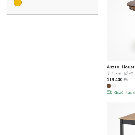
Asztal Houst
75 cm
90 
119 400
Ft
Kiszállítás