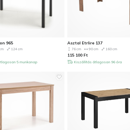
on 965
Asztal Etrlire 137
cm
124 cm
76 cm
90 cm
160 cm
115 100
Ft
 átlagosan 5 munkanap
Kiszállítás átlagosan 96 óra