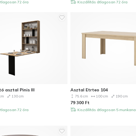
átlagosan 72 óra
Kiszállítás átlagosan 72 óra
 asztal Pinis III
Asztal Etrteo 104
cm
130 cm
75.6 cm
100 cm
190 cm
79 300
Ft
átlagosan 72 óra
Kiszállítás átlagosan 5 munkan