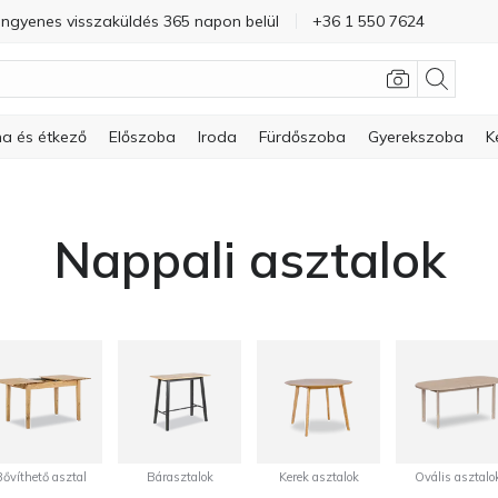
Ingyenes visszaküldés 365 napon belül
+36 1 550 7624
a és étkező
Előszoba
Iroda
Fürdőszoba
Gyerekszoba
K
Nappali asztalok
Bővíthető asztal
Bárasztalok
Kerek asztalok
Ovális asztalo