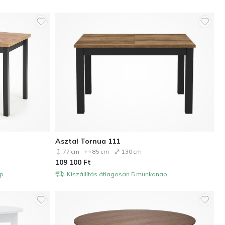
Asztal Tornua 111
77 cm
85 cm
130 cm
109 100
Ft
ap
Kiszállítás átlagosan 5 munkanap