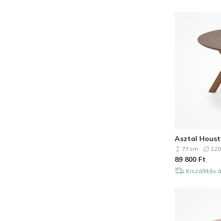
Asztal Houst
77 cm
120
89 800
Ft
Kiszállítás