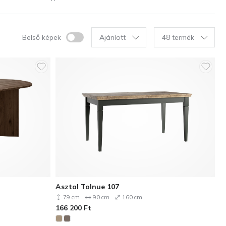
Belső képek
Ajánlott
48 termék
Asztal Tolnue 107
79 cm
90 cm
160 cm
166 200
Ft