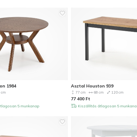
on 1984
Asztal Houston 939
 cm
77 cm
68 cm
120 cm
77 400
Ft
 átlagosan 5 munkanap
Kiszállítás átlagosan 5 munkan