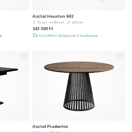
Asztal Houston 602
74 cm
80 cm
140 cm
143 300
Ft
ap
Kiszállítás átlagosan 5 munkanap
Asztal Prudentia