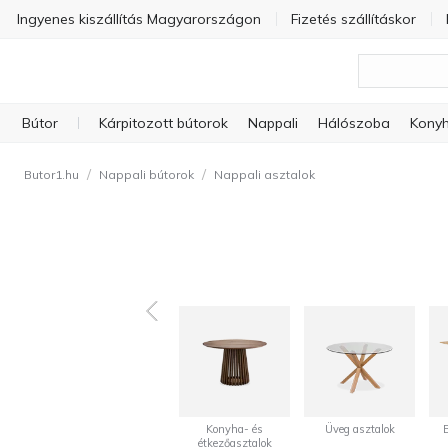
Ingyenes kiszállítás Magyarországon
Fizetés szállításkor
Bútor
Kárpitozott bútorok
Nappali
Hálószoba
Konyh
/
/
Butor1.hu
Nappali bútorok
Nappali asztalok
Konyha- és
Üveg asztalok
étkezőasztalok