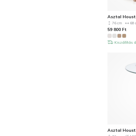
Asztal Houst
76 cm
68 
59 800
Ft
Kiszállítás
Asztal Houst