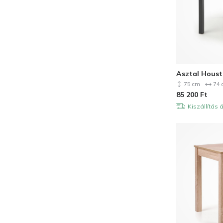
Asztal Houst
75 cm
74 
85 200
Ft
Kiszállítás