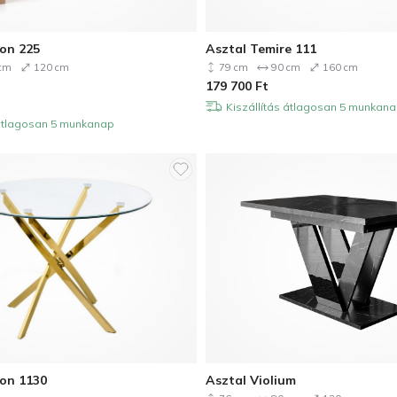
on 225
Asztal Temire 111
cm
120 cm
79 cm
90 cm
160 cm
179 700
Ft
Kiszállítás átlagosan 5 munkan
 átlagosan 5 munkanap
on 1130
Asztal Violium