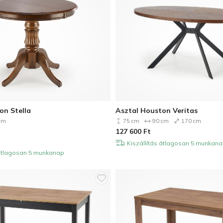
on Stella
Asztal Houston Veritas
cm
75 cm
90 cm
170 cm
127 600
Ft
Kiszállítás átlagosan 5 munkan
 átlagosan 5 munkanap