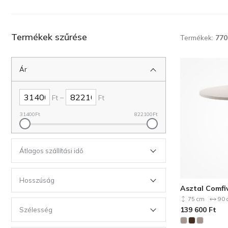
Termékek szűrése
Termékek:
770
Ár
–
Ft
Ft
31400
Ft
822100
Ft
Átlagos szállítási idő
Hosszúság
Asztal Comfi
75 cm
90 
139 600
Ft
Szélesség