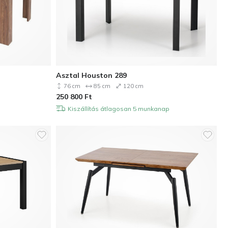
Asztal Houston 289
76 cm
85 cm
120 cm
250 800
Ft
Kiszállítás átlagosan 5 munkanap