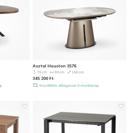
Asztal Houston 1576
76 cm
90 cm
160 cm
345 200
Ft
ap
Kiszállítás átlagosan 5 munkanap