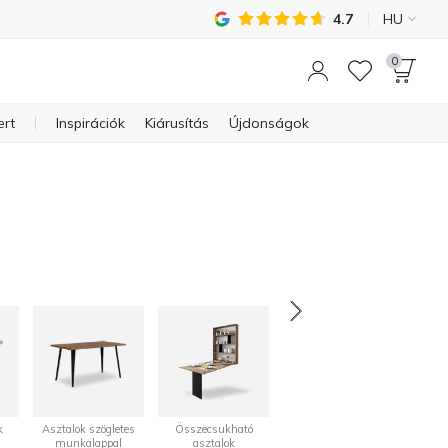
4.7
HU
0
ert
Inspirációk
Kiárusítás
Újdonságok
k
Asztalok szögletes
Összecsukható
Étkezőgarnitúrák
munkalappal
asztalok