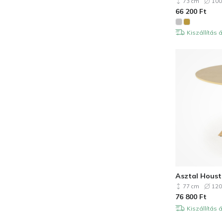
73 cm
100
66 200
Ft
Kiszállítás
Asztal Houst
77 cm
120
76 800
Ft
Kiszállítás