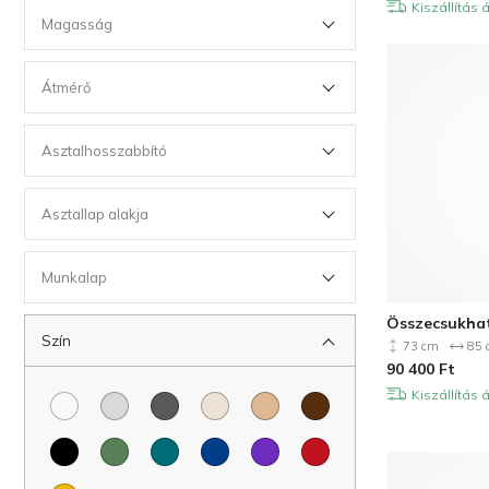
Kiszállítás 
Magasság
Átmérő
Asztalhosszabbító
Asztallap alakja
Munkalap
Összecsukható
Szín
73 cm
85 
90 400
Ft
Kiszállítás 