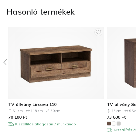
Hasonló termékek
TV-állvány Lircava 110
TV-állvány Se
51 cm
118 cm
50 cm
73 cm
96 
70 100
Ft
73 800
Ft
Kiszállítás átlagosan 7 munkanap
Kiszállítás