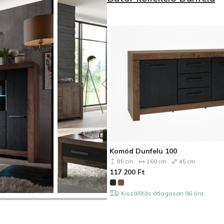
Komód Dunfelu 100
85 cm
160 cm
45 cm
117 200
Ft
Kiszállítás átlagosan 96 óra