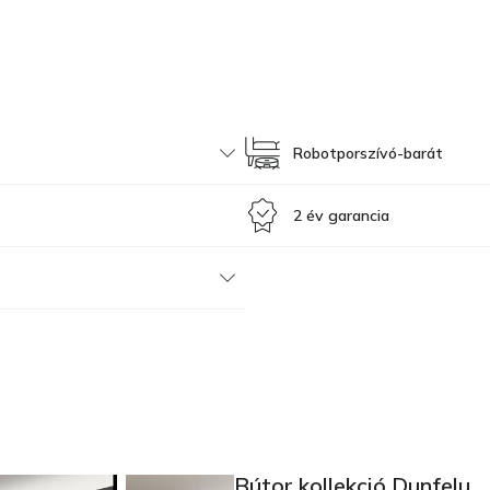
Robotporszívó-barát
2 év garancia
Bútor kollekció Dunfelu