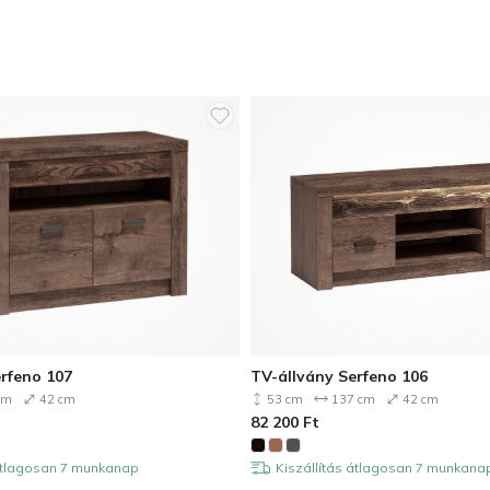
rfeno 107
TV-állvány Serfeno 106
cm
42 cm
53 cm
137 cm
42 cm
82 200
Ft
 átlagosan 7 munkanap
Kiszállítás átlagosan 7 munkana