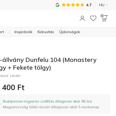
4.7
HU
0
ert
Inspirációk
Kiárusítás
Újdonságok
-állvány Dunfelu 104 (Monastery
gy + Fekete tölgy)
ékkód:
145483
 400
Ft
Budapesten ingyenes szállítás átlagosan akár 96 óra
Magyarország többi részén átlagosan akár 5 munkanap