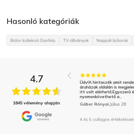
Hasonló kategóriák
Bútor kollekció Dunfelu
TV-állványok
Nappali bútorok
4.7
Üdv!A hintaszék amit rend
áruházak oldalán is megjele
itt volt elérhető.Egyszerű 
nyomonkövethető a...
1845 vélemény alapján
Gábor Rónyai,
Július 28
4 és 5 csillagos értékelései