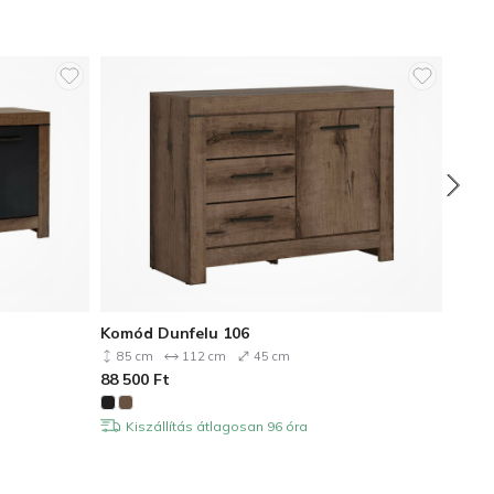
Komód Dunfelu 106
Köny
85 cm
112 cm
45 cm
148
88 500
Ft
118 
Kiszállítás átlagosan 96 óra
Ki