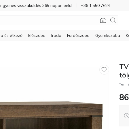
Ingyenes visszaküldés 365 napon belül
+36 1 550 7624
a és étkező
Előszoba
Iroda
Fürdőszoba
Gyerekszoba
K
TV
töl
Term
86