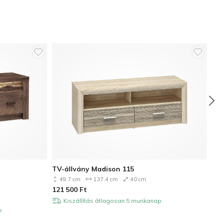
TV-állvány Madison 115
TV
49.7 cm
137.4 cm
40 cm
121 500
Ft
87
Kiszállítás átlagosan 5 munkanap
p