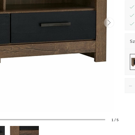
Sz
−
1 / 5