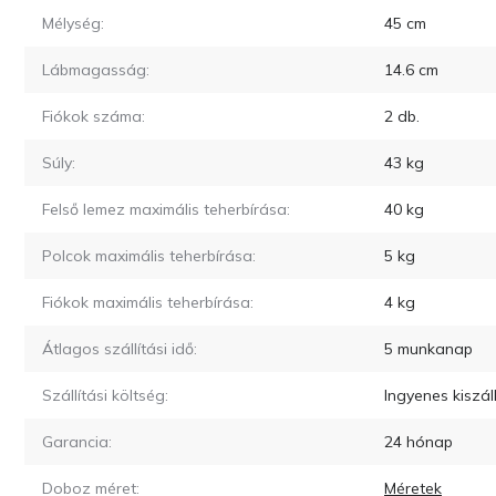
Mélység:
45
cm
Lábmagasság:
14.6
cm
Fiókok száma:
2
db.
Súly:
43
kg
Felső lemez maximális teherbírása:
40
kg
Polcok maximális teherbírása:
5
kg
Fiókok maximális teherbírása:
4
kg
Átlagos szállítási idő:
5
munkanap
Szállítási költség:
Ingyenes kiszá
Garancia:
24 hónap
Doboz méret:
Méretek