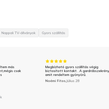
Nappali TV-állványok
Gyors szállítás
eltem más
Megbízható gyors szállítás végig
nt,mégis csak
biztosított kontakt . A gardróbszekrén
és
amit rendeltem gyönyörű.
Noémi Fitos,
Július 28
nk