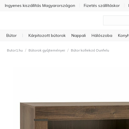
Ingyenes kiszállítás Magyarországon
Fizetés szállításkor
Bútor
Kárpitozott bútorok
Nappali
Hálószoba
Konyh
/
/
Butor1.hu
Bútorok gyűjteményei
Bútor kollekció Dunfelu