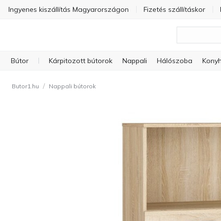
Ingyenes kiszállítás Magyarországon
Fizetés szállításkor
Bútor
Kárpitozott bútorok
Nappali
Hálószoba
Konyh
/
Butor1.hu
Nappali bútorok