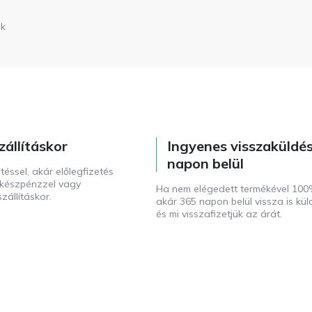
nk
zállításkor
Ingyenes visszaküldé
napon belül
téssel, akár előlegfizetés
t készpénzzel vagy
Ha nem elégedett termékével 100
zállításkor.
akár 365 napon belül vissza is kül
és mi visszafizetjük az árát.