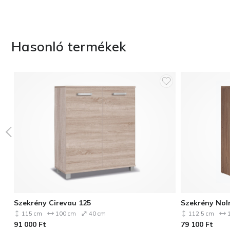
Hasonló termékek
Szekrény Cirevau 125
Szekrény Nol
115 cm
100 cm
40 cm
112.5 cm
1
91 000
Ft
79 100
Ft