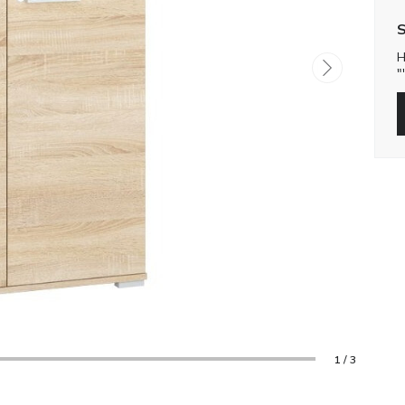
S
H
"
1 / 3