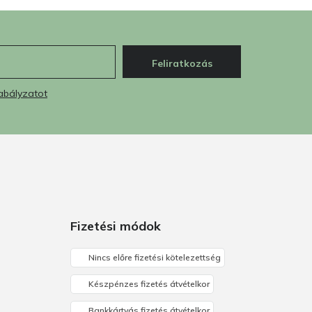
Feliratkozás
abályzatot
Fizetési módok
Nincs előre fizetési kötelezettség
Készpénzes fizetés átvételkor
Bankkártyás fizetés átvételkor