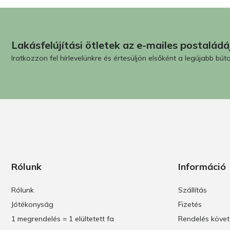
Lakásfelújítási ötletek az e-mailes postalád
Iratkozzon fel hírlevelünkre és értesüljön elsőként a legújabb búto
Rólunk
Információ
Rólunk
Szállítás
Jótékonyság
Fizetés
1 megrendelés = 1 elültetett fa
Rendelés köve