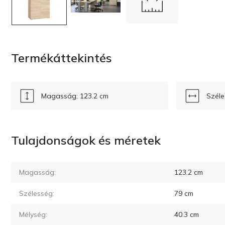
Termékáttekintés
Magasság: 123.2 cm
Széle
Tulajdonságok és méretek
Magasság:
123.2
cm
Szélesség:
79
cm
Mélység:
40.3
cm