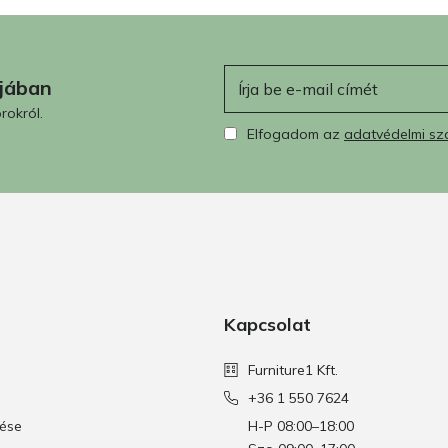
E-mail
ájában
rokról.
Elfogadom az
adatvédelmi sz
Kapcsolat
Furniture1 Kft.
+36 1 550 7624
tése
H-P 08:00–18:00