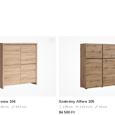
roma 104
Szekrény Alfere 105
05 cm
40.5 cm
139 cm
119.4 cm
40 cm
84 500
Ft