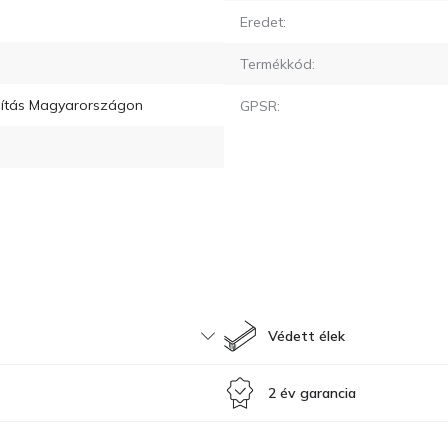
Eredet:
Termékkód:
llítás Magyarországon
GPSR:
Védett élek
2 év garancia