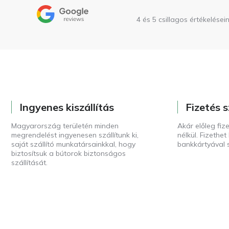
4 és 5 csillagos értékelései
Ingyenes kiszállítás
Fizetés s
Magyarország területén minden
Akár előleg fize
megrendelést ingyenesen szállítunk ki,
nélkül. Fizethe
saját szállító munkatársainkkal, hogy
bankkártyával s
biztosítsuk a bútorok biztonságos
szállítását.