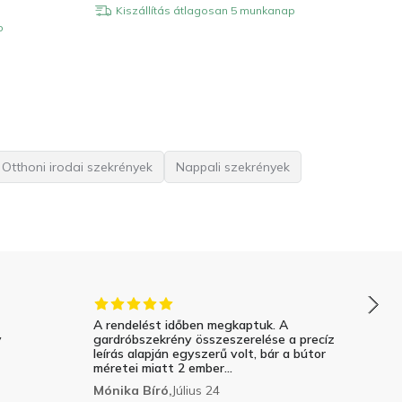
Kiszállítás átlagosan 5 munkanap
p
Otthoni irodai szekrények
Nappali szekrények
A rendelést időben megkaptuk. A
y
gardróbszekrény összeszerelése a precíz
leírás alapján egyszerű volt, bár a bútor
méretei miatt 2 ember...
Mónika Bíró,
Július 24