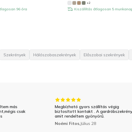
+2
átlagosan 96 óra
Kiszállítás átlagosan 5 munkana
Szekrények
Hálószobaszekrények
Előszobai szekrények
eltem más
Megbízható gyors szállítás végig
nt,mégis csak
biztosított kontakt . A gardróbszekrén
és
amit rendeltem gyönyörű.
Noémi Fitos,
Július 28