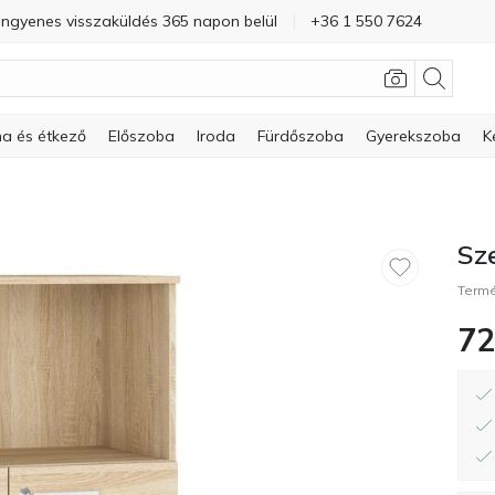
Ingyenes visszaküldés 365 napon belül
+36 1 550 7624
a és étkező
Előszoba
Iroda
Fürdőszoba
Gyerekszoba
K
Sz
Term
72