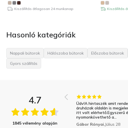
Kiszállítás átlagosan 24 munkanap
Kiszállítás 
Hasonló kategóriák
Nappali bútorok
Hálószoba bútorok
Előszoba bútorok
Gyors szállítás
4.7
Üdv!A hintaszék amit rend
áruházak oldalán is megjele
itt volt elérhető.Egyszerű 
nyomonkövethető a...
1845 vélemény alapján
Gábor Rónyai,
Július 28