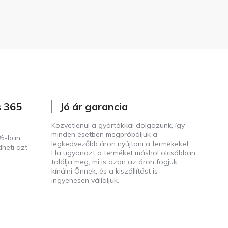
s 365
Jó ár garancia
Közvetlenül a gyártókkal dolgozunk, így
minden esetben megpróbáljuk a
%-ban,
legkedvezőbb áron nyújtani a termékeket.
dheti azt
Ha ugyanazt a terméket máshol olcsóbban
találja meg, mi is azon az áron fogjuk
kínálni Önnek, és a kiszállítást is
ingyenesen vállaljuk.