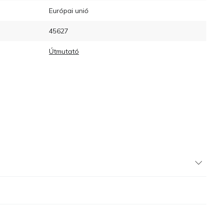
Európai unió
45627
Útmutató