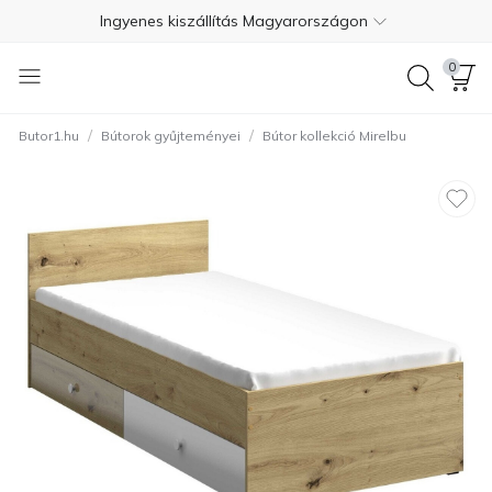
Ingyenes kiszállítás Magyarországon
Fizetés szállításkor
0
Ingyenes visszaküldés 365 napon belül
/
/
Butor1.hu
Bútorok gyűjteményei
Bútor kollekció Mirelbu
+36 1 550 7624
4.7
Ingyenes kiszállítás Magyarországon
Fizetés szállításkor
Ingyenes visszaküldés 365 napon belül
+36 1 550 7624
4.7