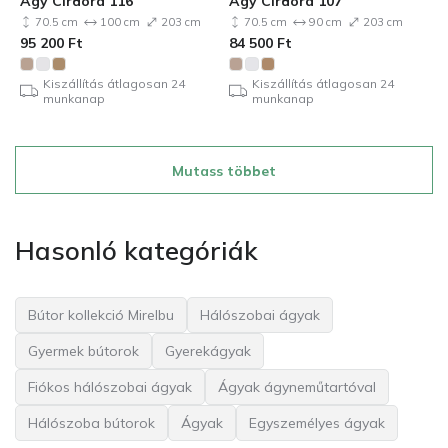
Ágy Cirdora 116
Ágy Cirdora 107
70.5 cm
100 cm
203 cm
70.5 cm
90 cm
203 cm
95 200
Ft
84 500
Ft
Kiszállítás átlagosan 24
Kiszállítás átlagosan 24
munkanap
munkanap
Mutass többet
Hasonló kategóriák
Bútor kollekció Mirelbu
Hálószobai ágyak
Gyermek bútorok
Gyerekágyak
Fiókos hálószobai ágyak
Ágyak ágyneműtartóval
Hálószoba bútorok
Ágyak
Egyszemélyes ágyak