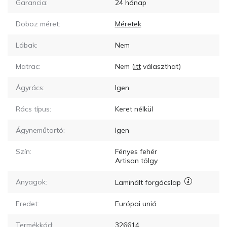
Garancia:
24 hónap
Doboz méret:
Méretek
Lábak:
Nem
Matrac:
Nem
(
itt
választhat)
Ágyrács:
Igen
Rács típus:
Keret nélkül
Ágyneműtartó:
Igen
Szín:
Fényes fehér
Artisan tölgy
Anyagok:
Laminált forgácslap
Eredet:
Európai unió
Termékkód:
326614