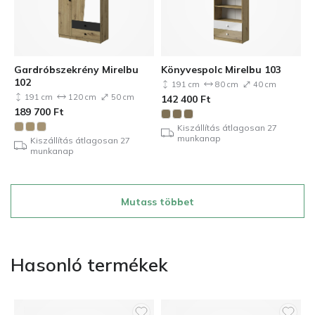
Gardróbszekrény Mirelbu
Könyvespolc Mirelbu 103
102
191 cm
80 cm
40 cm
191 cm
120 cm
50 cm
142 400
Ft
189 700
Ft
Kiszállítás átlagosan 27
munkanap
Kiszállítás átlagosan 27
munkanap
Mutass többet
Hasonló termékek