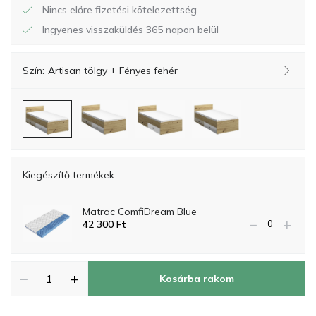
Nincs előre fizetési kötelezettség
Ingyenes visszaküldés 365 napon belül
Szín:
Artisan tölgy + Fényes fehér
Kiegészítő termékek:
Matrac ComfiDream Blue
−
+
42 300
Ft
−
+
Kosárba rakom