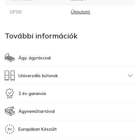
GPSR:
Útmutató
További információk
Ágy, ágyráccsal
Univerzális bútorok
2 év garancia
Ágyneműtartóval
Europában Készült