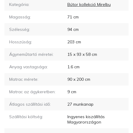
Kategória:
Bútor kollekció Mirelbu
Magasság:
71
cm
Szélesség:
94
cm
Hosszúság:
203
cm
Ágyneműtartó méretei:
15 x 93 x 58
cm
Anyag vastagsága:
1.6
cm
Matrac mérete:
90 x 200
cm
Matrac az ágykeretben:
9
cm
Átlagos szállítási idő:
27
munkanap
Szállítási költség:
Ingyenes kiszállítás
Magyarországon