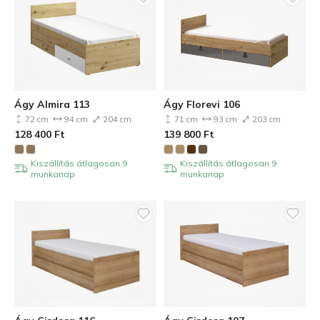
Ágy Almira 113
Ágy Florevi 106
72 cm
94 cm
204 cm
71 cm
93 cm
203 cm
128 400
Ft
139 800
Ft
Kiszállítás átlagosan 9
Kiszállítás átlagosan 9
munkanap
munkanap