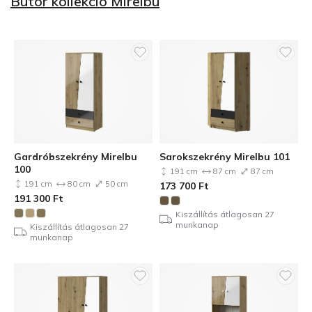
Bútor kollekció Mirelbu
Gardróbszekrény Mirelbu
Sarokszekrény Mirelbu 101
100
191 cm
87 cm
87 cm
191 cm
80 cm
50 cm
173 700
Ft
191 300
Ft
Kiszállítás átlagosan 27
munkanap
Kiszállítás átlagosan 27
munkanap