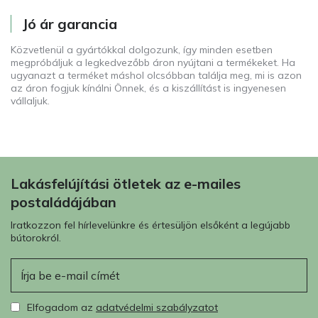
Jó ár garancia
Közvetlenül a gyártókkal dolgozunk, így minden esetben
megpróbáljuk a legkedvezőbb áron nyújtani a termékeket. Ha
ugyanazt a terméket máshol olcsóbban találja meg, mi is azon
az áron fogjuk kínálni Önnek, és a kiszállítást is ingyenesen
vállaljuk.
Lakásfelújítási ötletek az e-mailes
postaládájában
Iratkozzon fel hírlevelünkre és értesüljön elsőként a legújabb
bútorokról.
E-mail
Elfogadom az
adatvédelmi szabályzatot