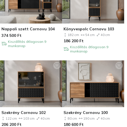
Nappali szett Cornovu 104
Könyvespolc Cornovu 103
374 500
Ft
182 cm
54 cm
40 cm
186 200
Ft
Kiszállítás átlagosan 9
munkanap
Kiszállítás átlagosan 9
munkanap
Szekrény Cornovu 102
Szekrény Cornovu 100
122 cm
103 cm
40 cm
80 cm
190 cm
40 cm
206 200
Ft
180 600
Ft