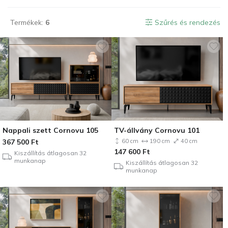
Termékek:
6
Szűrés és rendezés
Nappali szett Cornovu 105
TV-állvány Cornovu 101
367 500
Ft
60 cm
190 cm
40 cm
147 600
Ft
Kiszállítás átlagosan 32
munkanap
Kiszállítás átlagosan 32
munkanap