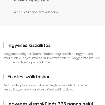
Gábor Rónyai,
Július 28
4 és 5 csillagos értékeléseink
Ingyenes kiszállítás
Magyarország területén minden megrendelést ingyenesen
szállítunk ki, saját szállító munkatársainkkal, hogy biztosítsuk a
bútorok biztonságos szállítását.
Fizetés szállításkor
Akár előleg fizetéssel, akár előlegfizetés nélkül. Fizethet
készpénzzel vagy bankkártyával szállításkor.
Ingyenes visszaküldés 365 napon belül