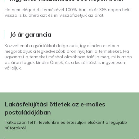
Ha nem elégedett termékével 100%-ban, akár 365 napon belül
vissza is küldheti azt és mi visszafizetjük az árát.
Jó ár garancia
Közvetlenül a gyártókkal dolgozunk, így minden esetben
megpróbáljuk a legkedvezőbb áron nyújtani a termékeket. Ha
ugyanazt a terméket máshol olcsóbban találja meg, mi is azon
az áron fogjuk kínálni Önnek, és a kiszállítást is ingyenesen
vállaljuk.
Lakásfelújítási ötletek az e-mailes
postaládájában
Iratkozzon fel hírlevelünkre és értesüljön elsőként a legújabb
bútorokról.