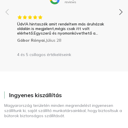
Üdv!A hintaszék amit rendeltem más áruházak
oldalán is megjelent,mégis csak itt volt
elérhető.Egyszerű és nyomonkövethető a...
Gábor Rónyai,
Július 28
4 és 5 csillagos értékeléseink
Ingyenes kiszállítás
Magyarország területén minden megrendelést ingyenesen
szállítunk ki, saját szállító munkatársainkkal, hogy biztosítsuk a
bútorok biztonságos szállítását.