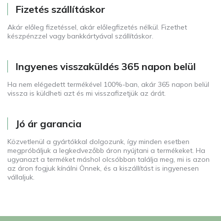
Fizetés szállításkor
Akár előleg fizetéssel, akár előlegfizetés nélkül. Fizethet
készpénzzel vagy bankkártyával szállításkor.
Ingyenes visszaküldés 365 napon belül
Ha nem elégedett termékével 100%-ban, akár 365 napon belül
vissza is küldheti azt és mi visszafizetjük az árát.
Jó ár garancia
Közvetlenül a gyártókkal dolgozunk, így minden esetben
megpróbáljuk a legkedvezőbb áron nyújtani a termékeket. Ha
ugyanazt a terméket máshol olcsóbban találja meg, mi is azon
az áron fogjuk kínálni Önnek, és a kiszállítást is ingyenesen
vállaljuk.