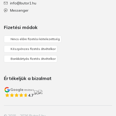
info@butor1.hu
Messenger
Fizetési módok
Nincs előre fizetési kötelezettség
Készpénzes fizetés átvételkor
Bankkártyás fizetés átvételkor
Értékeljük a bizalmat
Google
reviews
4.7
© 2015 - 2026 Butor1.hu