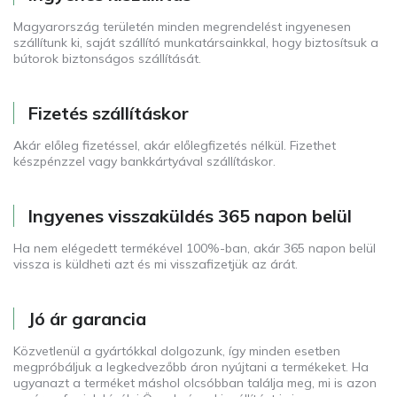
Magyarország területén minden megrendelést ingyenesen
szállítunk ki, saját szállító munkatársainkkal, hogy biztosítsuk a
bútorok biztonságos szállítását.
Fizetés szállításkor
Akár előleg fizetéssel, akár előlegfizetés nélkül. Fizethet
készpénzzel vagy bankkártyával szállításkor.
Ingyenes visszaküldés 365 napon belül
Ha nem elégedett termékével 100%-ban, akár 365 napon belül
vissza is küldheti azt és mi visszafizetjük az árát.
Jó ár garancia
Közvetlenül a gyártókkal dolgozunk, így minden esetben
megpróbáljuk a legkedvezőbb áron nyújtani a termékeket. Ha
ugyanazt a terméket máshol olcsóbban találja meg, mi is azon