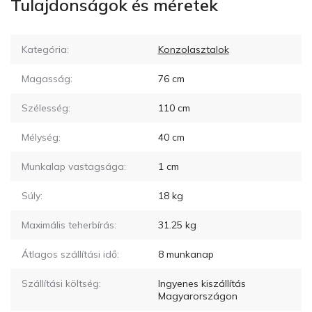
Tulajdonságok és méretek
Kategória:
Konzolasztalok
Magasság:
76
cm
Szélesség:
110
cm
Mélység:
40
cm
Munkalap vastagsága:
1
cm
Súly:
18
kg
Maximális teherbírás:
31.25
kg
Átlagos szállítási idő:
8
munkanap
Szállítási költség:
Ingyenes kiszállítás
Magyarországon