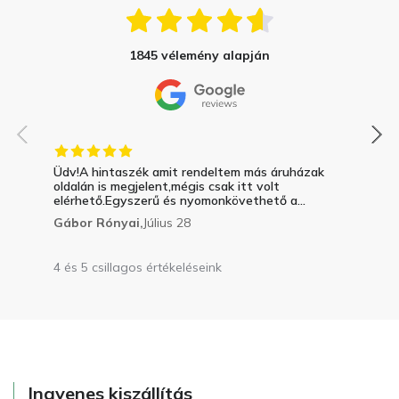
1845 vélemény alapján
Üdv!A hintaszék amit rendeltem más áruházak
oldalán is megjelent,mégis csak itt volt
elérhető.Egyszerű és nyomonkövethető a...
Gábor Rónyai,
Július 28
4 és 5 csillagos értékeléseink
Ingyenes kiszállítás