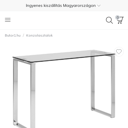
Ingyenes kiszállítás Magyarországon
Fizetés szállításkor
0
Ingyenes visszaküldés 365 napon belül
/
Butor1.hu
Konzolasztalok
+36 1 550 7624
4.7
Ingyenes kiszállítás Magyarországon
Fizetés szállításkor
Ingyenes visszaküldés 365 napon belül
+36 1 550 7624
4.7