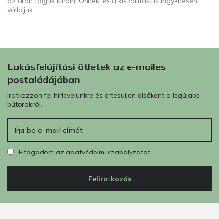
az áron fogjuk kínálni Önnek, és a kiszállítást is ingyenesen
vállaljuk.
Lakásfelújítási ötletek az e-mailes
postaládájában
Iratkozzon fel hírlevelünkre és értesüljön elsőként a legújabb
bútorokról.
E-mail
Elfogadom az
adatvédelmi szabályzatot
Feliratkozás